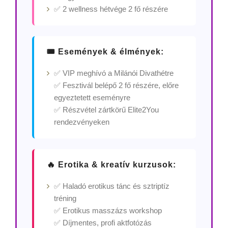
✅ 2 wellness hétvége 2 fő részére
🎟️ Események & élmények:
✅ VIP meghívó a Milánói Divathétre
✅ Fesztivál belépő 2 fő részére, előre
egyeztetett eseményre
✅ Részvétel zártkörű Elite2You
rendezvényeken
🔥 Erotika & kreatív kurzusok:
✅ Haladó erotikus tánc és sztriptíz
tréning
✅ Erotikus masszázs workshop
✅ Díjmentes, profi aktfotózás