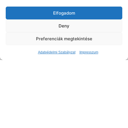
Megveszem a Haladó Kurzust Most!
Elfogadom
Deny
Preferenciák megtekintése
Adatvédelmi Szabályzat
Impresszum
Copyright © Elite2You Digital Model Agency - Since
2023. All Rights Reserved. |
Privacy Policy
| Data