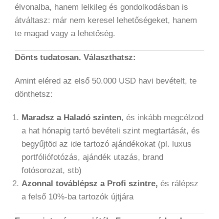
élvonalba, hanem lelkileg és gondolkodásban is
átváltasz: már nem keresel lehetőségeket, hanem
te magad vagy a lehetőség.
Dönts tudatosan. Választhatsz:
Amint eléred az első 50.000 USD havi bevételt, te
dönthetsz:
Maradsz a Haladó szinten
, és inkább megcélzod
a hat hónapig tartó bevételi szint megtartását, és
begyűjtöd az ide tartozó ajándékokat (pl. luxus
portfóliófotózás, ajándék utazás, brand
fotósorozat, stb)
Azonnal továblépsz a Profi szintre,
és rálépsz
a felső 10%-ba tartozók újtjára