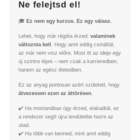
Ne felejtsd el!
🎓
Ez nem egy kurzus. Ez egy válasz.
Lehet, hogy már régóta érzed:
valaminek
változnia kell
. Hogy amit eddig csináltál,
az már nem visz előre. Most itt az ideje egy
új szintre lépni – nem csak a karrieredben,
hanem az egész életedben.
Ez az anyag pontosan azért született, hogy
átvezessen ezen az áttörésen
.
✔️ Ha mostanában úgy érzed, elakadtál, ez
a rendszer segít újra lendületbe hozni az
utad.
✔️ Ha több van benned, mint amit eddig