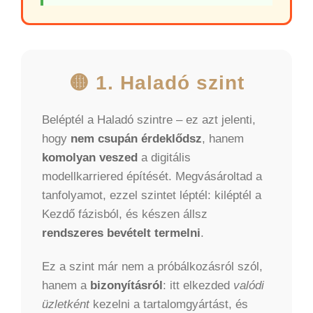
🟡 1. Haladó szint
Beléptél a Haladó szintre – ez azt jelenti,
hogy
nem csupán érdeklődsz
, hanem
komolyan veszed
a digitális
modellkarriered építését. Megvásároltad a
tanfolyamot, ezzel szintet léptél: kiléptél a
Kezdő fázisból, és készen állsz
rendszeres bevételt termelni
.
Ez a szint már nem a próbálkozásról szól,
hanem a
bizonyításról
: itt elkezded
valódi
üzletként
kezelni a tartalomgyártást, és