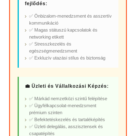
fejlődés:
✅ Önbizalom-menedzsment és asszertív
kommunikáció
✅ Magas státuszú kapcsolatok és
networking etikett
✅ Stresszkezelés és
egészségmenedzsment
✅ Exkluzív utazási stílus és biztonság
💼 Üzleti és Vállalkozási Képzés:
✅ Márkád nemzetközi szintű felépítése
✅ Ügyfélkapcsolat-menedzsment
prémium szinten
✅ Befektetéskezelés és tartaléképítés
✅ Üzleti delegálás, asszisztensek és
csapatépítés