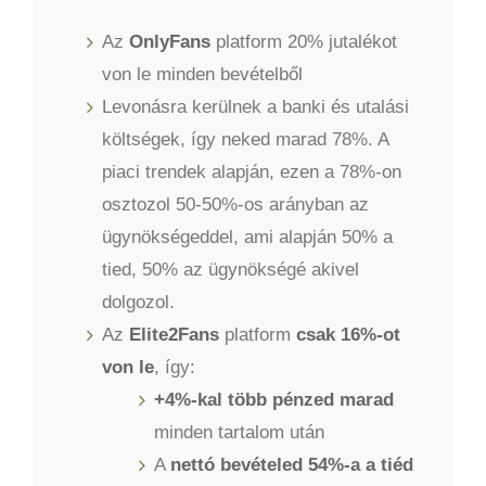
Az
OnlyFans
platform 20% jutalékot
von le minden bevételből
Levonásra kerülnek a banki és utalási
költségek, így neked marad 78%. A
piaci trendek alapján, ezen a 78%-on
osztozol 50-50%-os arányban az
ügynökségeddel, ami alapján 50% a
tied, 50% az ügynökségé akivel
dolgozol.
Az
Elite2Fans
platform
csak 16%-ot
von le
, így:
+4%-kal több pénzed marad
minden tartalom után
A
nettó bevételed 54%-a a tiéd