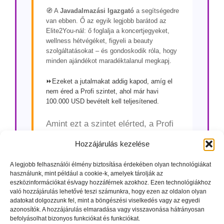
🧭 A
Javadalmazási Igazgató
a segítségedre
van ebben. Ő az egyik legjobb barátod az
Elite2You-nál: ő foglalja a koncertjegyeket,
wellness hétvégéket, figyeli a beauty
szolgáltatásokat – és gondoskodik róla, hogy
minden ajándékot maradéktalanul megkapj.
⏩Ezeket a jutalmakat addig kapod, amíg el
nem éred a Profi szintet, ahol már havi
100.000 USD bevételt kell teljesítened.
Amint ezt a szintet elérted, a Profi
Kurzust kell elvégezned a további
Hozzájárulás kezelése
fejlődésed érdekében.
A legjobb felhasználói élmény biztosítása érdekében olyan technológiákat
használunk, mint például a cookie-k, amelyek tárolják az
eszközinformációkat és/vagy hozzáférnek azokhoz. Ezen technológiákhoz
való hozzájárulás lehetővé teszi számunkra, hogy ezen az oldalon olyan
adatokat dolgozzunk fel, mint a böngészési viselkedés vagy az egyedi
azonosítók. A hozzájárulás elmaradása vagy visszavonása hátrányosan
befolyásolhat bizonyos funkciókat és funkciókat.