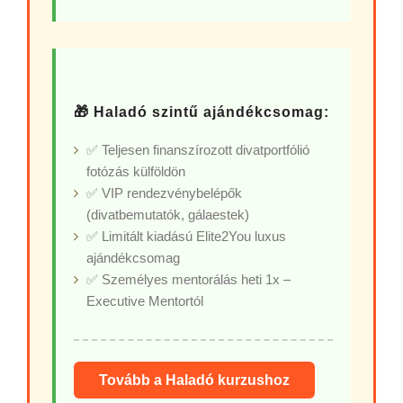
🎁 Haladó szintű ajándékcsomag:
✅ Teljesen finanszírozott divatportfólió
fotózás külföldön
✅ VIP rendezvénybelépők
(divatbemutatók, gálaestek)
✅ Limitált kiadású Elite2You luxus
ajándékcsomag
✅ Személyes mentorálás heti 1x –
Executive Mentortól
Tovább a Haladó kurzushoz