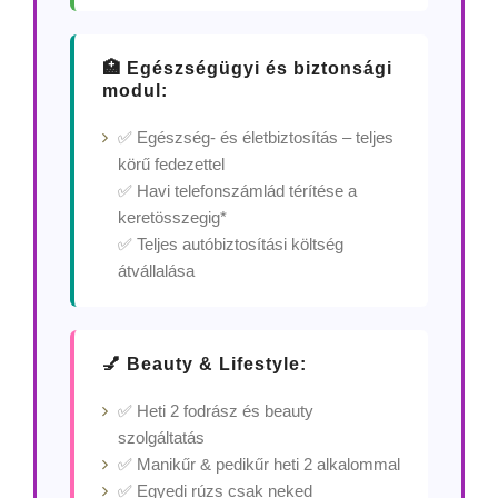
🏥 Egészségügyi és biztonsági
modul:
✅ Egészség- és életbiztosítás – teljes
körű fedezettel
✅ Havi telefonszámlád térítése a
keretösszegig*
✅ Teljes autóbiztosítási költség
átvállalása
💅 Beauty & Lifestyle:
✅ Heti 2 fodrász és beauty
szolgáltatás
✅ Manikűr & pedikűr heti 2 alkalommal
✅ Egyedi rúzs csak neked