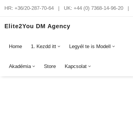
HR: +36/20-287-70-64 | UK: +44 (0) 7368-14-96-20 | 
Elite2You DM Agency
Home
1. Kezdd itt
Legyél te is Modell
Haladó kurzus
Akadémia
Store
Kapcsolat