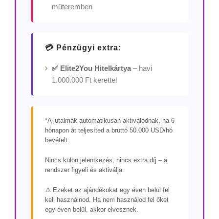
műteremben
💳 Pénzügyi extra:
✅ Elite2You Hitelkártya
– havi
1.000.000 Ft kerettel
*A jutalmak automatikusan aktiválódnak, ha 6
hónapon át teljesíted a bruttó 50.000 USD/hó
bevételt.
Nincs külön jelentkezés, nincs extra díj – a
rendszer figyeli és aktiválja.
⚠️ Ezeket az ajándékokat egy éven belül fel
kell használnod. Ha nem használod fel őket
egy éven belül, akkor elvesznek.