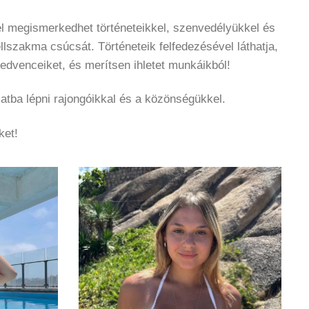
l megismerkedhet történeteikkel, szenvedélyükkel és
llszakma csúcsát. Történeteik felfedezésével láthatja,
kedvenceiket, és merítsen ihletet munkáikból!
atba lépni rajongóikkal és a közönségükkel.
ket!