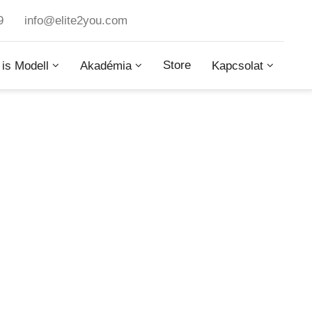
9
info@elite2you.com
Store
 is Modell
Akadémia
Kapcsolat