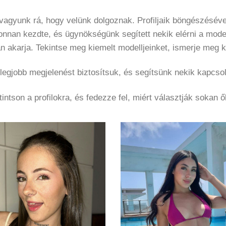
vagyunk rá, hogy velünk dolgoznak. Profiljaik böngészéséve
ahonnan kezdte, és ügynökségünk segített nekik elérni a mode
án akarja. Tekintse meg kiemelt modelljeinket, ismerje meg 
gjobb megjelenést biztosítsuk, és segítsünk nekik kapcsol
tintson a profilokra, és fedezze fel, miért választják sokan ő