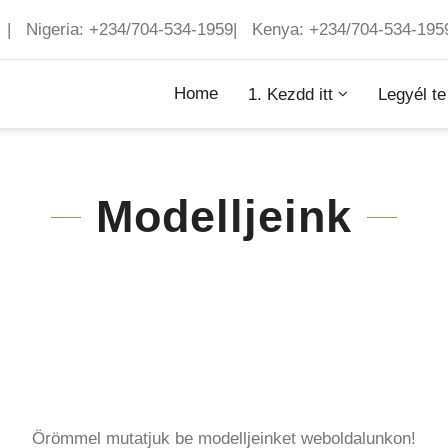
 | Nigeria: +234/704-534-1959| Kenya: +234/704-534-195
Home
1. Kezdd itt
Legyél te
Modelljeink
Örömmel mutatjuk be modelljeinket weboldalunkon!