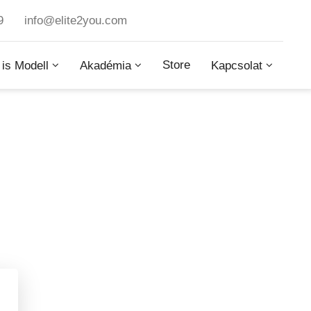
9
info@elite2you.com
Store
 is Modell
Akadémia
Kapcsolat