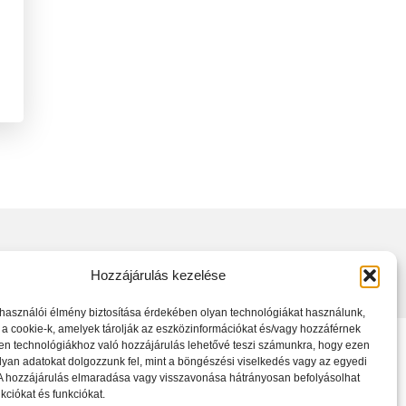
Hozzájárulás kezelése
lhasználói élmény biztosítása érdekében olyan technológiákat használunk,
 a cookie-k, amelyek tárolják az eszközinformációkat és/vagy hozzáférnek
en technológiákhoz való hozzájárulás lehetővé teszi számunkra, hogy ezen
| Data Protection Number: ZB719005
lyan adatokat dolgozzunk fel, mint a böngészési viselkedés vagy az egyedi
 A hozzájárulás elmaradása vagy visszavonása hátrányosan befolyásolhat
kciókat és funkciókat.