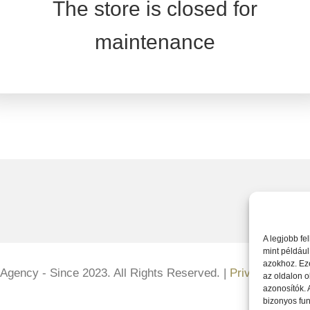
The store is closed for
maintenance
A legjobb fe
mint például
azokhoz. Ez
 Agency - Since 2023. All Rights Reserved. |
Privacy Policy
az oldalon o
azonosítók.
bizonyos fun