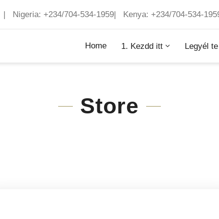
 | Nigeria: +234/704-534-1959| Kenya: +234/704-534-195
Home
1. Kezdd itt
Legyél te
Store