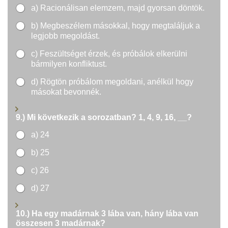
a) Racionálisan elemzem, majd gyorsan döntök.
b) Megbeszélem másokkal, hogy megtaláljuk a
legjobb megoldást.
c) Feszültséget érzek, és próbálok elkerülni
bármilyen konfliktust.
d) Rögtön próbálom megoldani, anélkül hogy
másokat bevonnék.
9.) Mi következik a sorozatban? 1, 4, 9, 16, __?
a) 24
b) 25
c) 26
d) 27
10.) Ha egy madárnak 3 lába van, hány lába van
összesen 3 madárnak?