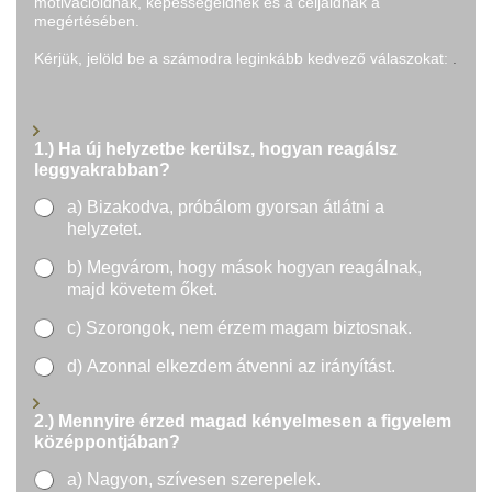
motivációidnak, képességeidnek és a céljaidnak a
megértésében.
Kérjük, jelöld be a számodra leginkább kedvező válaszokat:
.
1.) Ha új helyzetbe kerülsz, hogyan reagálsz
leggyakrabban?
a) Bizakodva, próbálom gyorsan átlátni a
helyzetet.
b) Megvárom, hogy mások hogyan reagálnak,
majd követem őket.
c) Szorongok, nem érzem magam biztosnak.
d) Azonnal elkezdem átvenni az irányítást.
2.) Mennyire érzed magad kényelmesen a figyelem
középpontjában?
a) Nagyon, szívesen szerepelek.