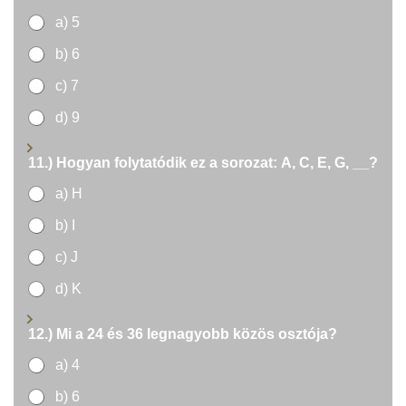
a) 5
b) 6
c) 7
d) 9
11.) Hogyan folytatódik ez a sorozat: A, C, E, G, __?
a) H
b) I
c) J
d) K
12.) Mi a 24 és 36 legnagyobb közös osztója?
a) 4
b) 6