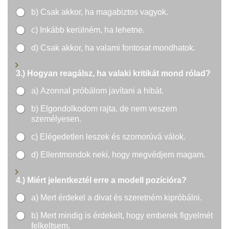
b) Csak akkor, ha magabiztos vagyok.
c) Inkább kerülném, ha lehetne.
d) Csak akkor, ha valami fontosat mondhatok.
3.) Hogyan reagálsz, ha valaki kritikát mond rólad?
a) Azonnal próbálom javítani a hibát.
b) Elgondolkodom rajta, de nem veszem
személyesen.
c) Elégedetlen leszek és szomorúvá válok.
d) Ellentmondok neki, hogy megvédjem magam.
4.) Miért jelentkeztél erre a modell pozícióra?
a) Mert érdekel a divat és szeretném kipróbálni.
b) Mert mindig is érdekelt, hogy emberek figyelmét
felkeltsem.