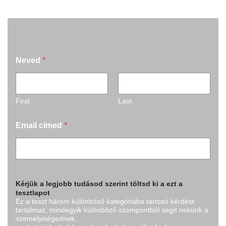
Neved
*
First
Last
Email címed
*
Kérjük a legjobb tudásod szerint töltsd ki a ezt a
tesztlapot
Ez a teszt három különböző kategóriába tartozó kérdést
tartalmaz, mindegyik különböző szempontból segít nekünk a
személyiségednek,