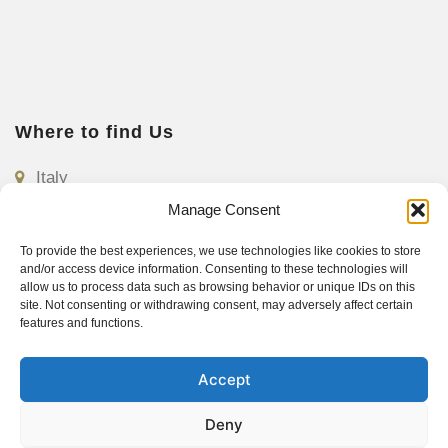
Where to find Us
Italy
Manage Consent
Croatia
To provide the best experiences, we use technologies like cookies to store
Hungary
and/or access device information. Consenting to these technologies will
allow us to process data such as browsing behavior or unique IDs on this
Germany
site. Not consenting or withdrawing consent, may adversely affect certain
features and functions.
Romania
Accept
United States
United Kingdom
Deny