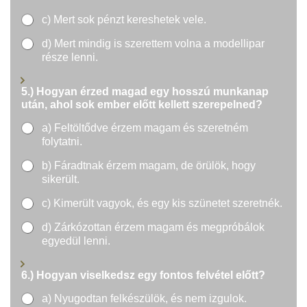
c) Mert sok pénzt kereshetek vele.
d) Mert mindig is szerettem volna a modellipar
része lenni.
5.) Hogyan érzed magad egy hosszú munkanap
után, ahol sok ember előtt kellett szerepelned?
a) Feltöltődve érzem magam és szeretném
folytatni.
b) Fáradtnak érzem magam, de örülök, hogy
sikerült.
c) Kimerült vagyok, és egy kis szünetet szeretnék.
d) Zárkózottan érzem magam és megpróbálok
egyedül lenni.
6.) Hogyan viselkedsz egy fontos felvétel előtt?
a) Nyugodtan felkészülök, és nem izgulok.