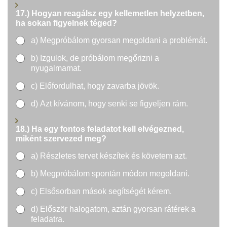
b
17.) Hogyan reagálsz egy kellemetlen helyzetben,
e
ha sokan figyelnek téged?
r
a) Megpróbálom gyorsan megoldani a problémát.
b) Izgulok, de próbálom megőrizni a
nyugalmamat.
c) Előfordulhat, hogy zavarba jövök.
d) Azt kívánom, hogy senki se figyeljen rám.
18.) Ha egy fontos feladatot kell elvégezned,
miként szervezed meg?
a) Részletes tervet készítek és követem azt.
b) Megpróbálom spontán módon megoldani.
c) Elsősorban mások segítségét kérem.
d) Először halogatom, aztán gyorsan rátérek a
feladatra.