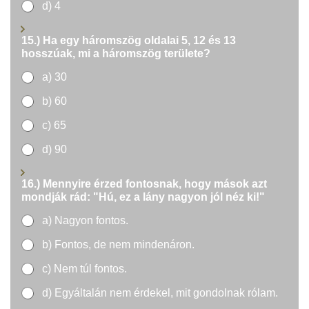
d) 4
15.) Ha egy háromszög oldalai 5, 12 és 13
hosszúak, mi a háromszög területe?
a) 30
b) 60
c) 65
d) 90
a
16.) Mennyire érzed fontosnak, hogy mások azt
j
mondják rád: "Hú, ez a lány nagyon jól néz ki!"
t
ó
a) Nagyon fontos.
t
k
b) Fontos, de nem mindenáron.
i
!
c) Nem túl fontos.
"
e
d) Egyáltalán nem érdekel, mit gondolnak rólam.
m