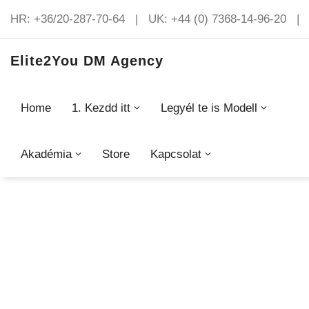
HR: +36/20-287-70-64 | UK: +44 (0) 7368-14-96-20 | 
Elite2You DM Agency
Home
1. Kezdd itt
Legyél te is Modell
Admission test
Akadémia
Store
Kapcsolat