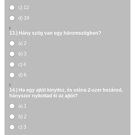
c) 12
d) 18
13.) Hány szög van egy háromszögben?
a) 2
b) 3
c) 4
d) 6
14.) Ha egy ajtót kinyitsz, és utána 2-szer bezárod,
hányszor nyitottad ki az ajtót?
a) 1
b) 2
c) 3