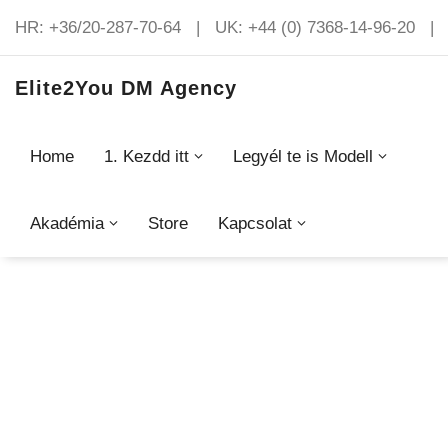
HR: +36/20-287-70-64 | UK: +44 (0) 7368-14-96-20 | 
Elite2You DM Agency
Home
1. Kezdd itt
Legyél te is Modell
Elite2You
Akadémia
Store
Kapcsolat