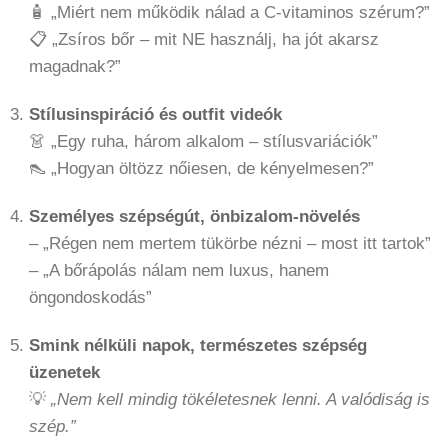
🧴 „Miért nem működik nálad a C-vitaminos szérum?”
📋 „Zsíros bőr – mit NE használj, ha jót akarsz
magadnak?”
Stílusinspiráció és outfit videók
👗 „Egy ruha, három alkalom – stílusvariációk”
👠 „Hogyan öltözz nőiesen, de kényelmesen?”
Személyes szépségút, önbizalom-növelés
– „Régen nem mertem tükörbe nézni – most itt tartok”
– „A bőrápolás nálam nem luxus, hanem
öngondoskodás”
Smink nélküli napok, természetes szépség
üzenetek
💡
„Nem kell mindig tökéletesnek lenni. A valódiság is
szép.”