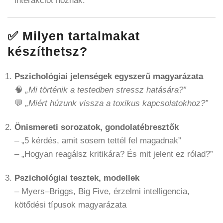
interakciót hoznak.
✅ Milyen tartalmakat
készíthetsz?
Pszichológiai jelenségek egyszerű magyarázata
🧠
„Mi történik a testedben stressz hatására?”
💬
„Miért húzunk vissza a toxikus kapcsolatokhoz?”
Önismereti sorozatok, gondolatébresztők
– „5 kérdés, amit sosem tettél fel magadnak”
– „Hogyan reagálsz kritikára? És mit jelent ez rólad?”
Pszichológiai tesztek, modellek
– Myers–Briggs, Big Five, érzelmi intelligencia,
kötődési típusok magyarázata