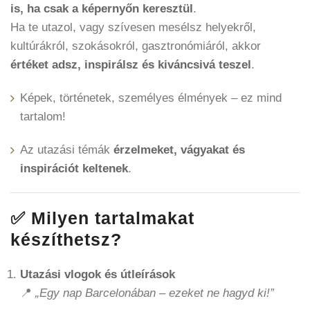
is, ha csak a képernyőn keresztül
.
Ha te utazol, vagy szívesen mesélsz helyekről,
kultúrákról, szokásokról, gasztronómiáról, akkor
értéket adsz, inspirálsz és kiváncsivá teszel
.
Képek, történetek, személyes élmények – ez mind
tartalom!
Az utazási témák
érzelmeket, vágyakat és
inspirációt keltenek
.
✅ Milyen tartalmakat
készíthetsz?
Utazási vlogok és útleírások
📍
„Egy nap Barcelonában – ezeket ne hagyd ki!”