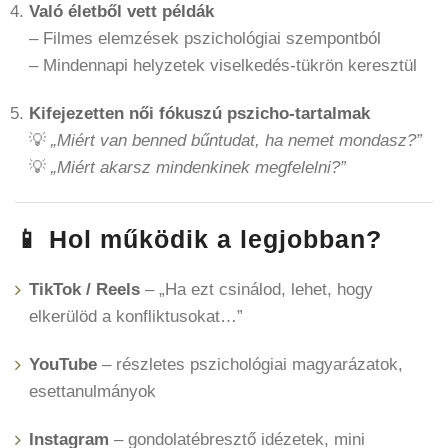
Való életből vett példák
– Filmes elemzések pszichológiai szempontból
– Mindennapi helyzetek viselkedés-tükrön keresztül
Kifejezetten női fókuszú pszicho-tartalmak
💡
„Miért van benned bűntudat, ha nemet mondasz?”
💡
„Miért akarsz mindenkinek megfelelni?”
📱 Hol működik a legjobban?
TikTok / Reels
– „Ha ezt csinálod, lehet, hogy
elkerülöd a konfliktusokat…”
YouTube
– részletes pszichológiai magyarázatok,
esettanulmányok
Instagram
– gondolatébresztő idézetek, mini