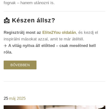
fognak – hanem utánozni is.
📩 Készen állsz?
Regisztrálj most az
Elite2You oldalán
, és kezdj el
inspirálni másokat azzal, amit te már átéltél.
✈️
A világ nyitva áll előtted – csak mesélned kell
róla.
BŐVEBBEN
25
máj 2025