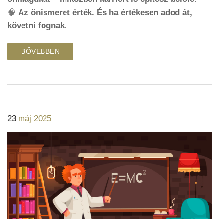
🧠
Az önismeret érték. És ha értékesen adod át,
követni fognak.
BŐVEBBEN
23
máj 2025