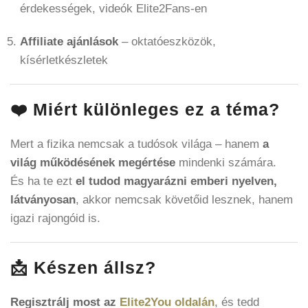
érdekességek, videók Elite2Fans-en
Affiliate ajánlások
– oktatóeszközök,
kísérletkészletek
❤️ Miért különleges ez a téma?
Mert a fizika nemcsak a tudósok világa – hanem
a
világ működésének megértése
mindenki számára.
És ha te ezt
el tudod magyarázni emberi nyelven,
látványosan
, akkor nemcsak követőid lesznek, hanem
igazi rajongóid is.
📩 Készen állsz?
Regisztrálj most az
Elite2You oldalán
, és tedd