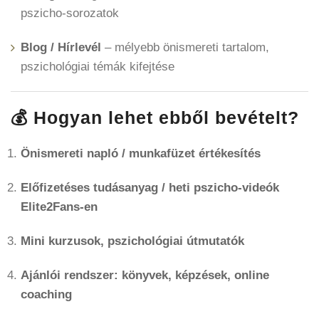
pszicho-sorozatok
Blog / Hírlevél
– mélyebb önismereti tartalom,
pszichológiai témák kifejtése
💰 Hogyan lehet ebből bevételt?
Önismereti napló / munkafüzet értékesítés
Előfizetéses tudásanyag / heti pszicho-videók
Elite2Fans-en
Mini kurzusok, pszichológiai útmutatók
Ajánlói rendszer: könyvek, képzések, online
coaching