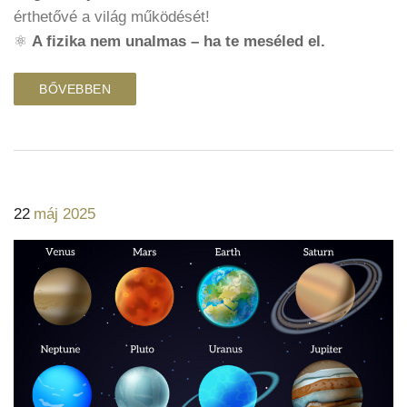
érthetővé a világ működését!
⚛️
A fizika nem unalmas – ha te meséled el.
BŐVEBBEN
22
máj 2025