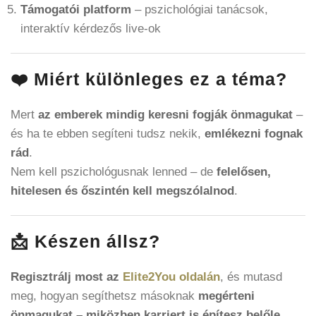
Támogatói platform
– pszichológiai tanácsok,
interaktív kérdezős live-ok
❤️ Miért különleges ez a téma?
Mert
az emberek mindig keresni fogják önmagukat
–
és ha te ebben segíteni tudsz nekik,
emlékezni fognak
rád
.
Nem kell pszichológusnak lenned – de
felelősen,
hitelesen és őszintén kell megszólalnod
.
📩 Készen állsz?
Regisztrálj most az
Elite2You oldalán
, és mutasd
meg, hogyan segíthetsz másoknak
megérteni
önmagukat – miközben karriert is építesz belőle
.