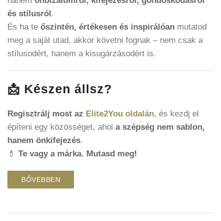
hanem
önbizalomról, kifejezésről, gondoskodásról
és stílusról
.
És ha te
őszintén, értékesen és inspirálóan
mutatod
meg a saját utad, akkor követni fognak – nem csak a
stílusodért, hanem a kisugárzásodért is.
📩 Készen állsz?
Regisztrálj most az
Elite2You oldalán
, és kezdj el
építeni egy közösséget, ahol
a szépség nem sablon,
hanem önkifejezés
.
💄
Te vagy a márka. Mutasd meg!
BŐVEBBEN