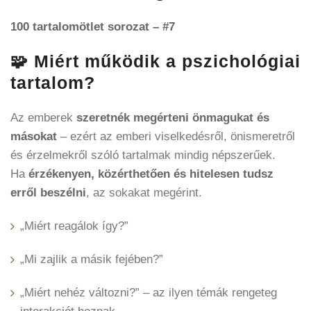
100 tartalomötlet sorozat – #7
🧩 Miért működik a pszichológiai
tartalom?
Az emberek
szeretnék megérteni önmagukat és
másokat
– ezért az emberi viselkedésről, önismeretről
és érzelmekről szóló tartalmak mindig népszerűek.
Ha
érzékenyen, közérthetően és hitelesen tudsz
erről beszélni
, az sokakat megérint.
„Miért reagálok így?”
„Mi zajlik a másik fejében?”
„Miért nehéz változni?” – az ilyen témák rengeteg