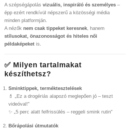
A szépségápolás
vizuális, inspiráló és személyes
–
épp ezért rendkívül népszerű a közösségi média
minden platformján.
A nézők
nem csak tippeket keresnek
, hanem
stílusokat, önazonosságot és hiteles női
példaképeket
is.
✅ Milyen tartalmakat
készíthetsz?
Sminktippek, terméktesztelések
💄 „Ez a drogériás alapozó meglepően jó – teszt
videóval!”
✨ „5 perc alatt felfrissülés – reggeli smink rutin”
Bőrápolási útmutatók