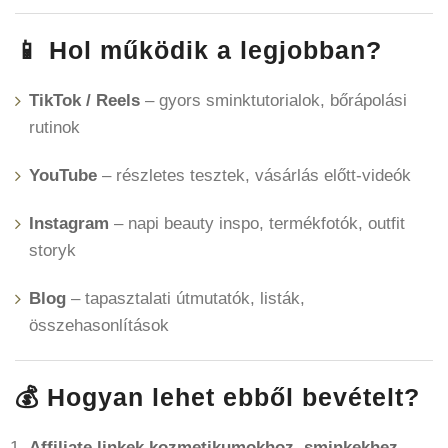
📱 Hol működik a legjobban?
TikTok / Reels
– gyors sminktutorialok, bőrápolási
rutinok
YouTube
– részletes tesztek, vásárlás előtt-videók
Instagram
– napi beauty inspo, termékfotók, outfit
storyk
Blog
– tapasztalati útmutatók, listák,
összehasonlítások
💰 Hogyan lehet ebből bevételt?
Affiliate linkek kozmetikumokhoz, sminkekhez,