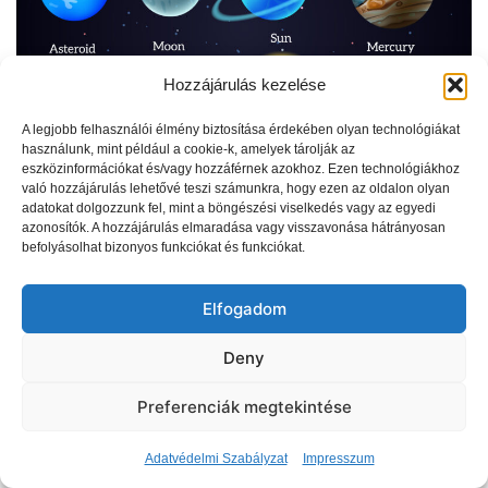
Hozzájárulás kezelése
A legjobb felhasználói élmény biztosítása érdekében olyan technológiákat
használunk, mint például a cookie-k, amelyek tárolják az
eszközinformációkat és/vagy hozzáférnek azokhoz. Ezen technológiákhoz
való hozzájárulás lehetővé teszi számunkra, hogy ezen az oldalon olyan
adatokat dolgozzunk fel, mint a böngészési viselkedés vagy az egyedi
azonosítók. A hozzájárulás elmaradása vagy visszavonása hátrányosan
befolyásolhat bizonyos funkciókat és funkciókat.
Tartalomötlet #5 – Csillagászat
Elfogadom
by Elite2you Academy
Deny
Preferenciák megtekintése
Ez a cikk a „100 tartalomötlet, amivel online
alkotóvá válhatsz” című sorozat része.
Adatvédelmi Szabályzat
Impresszum
Ebben a sorozatban részletesen bemutatjuk, hogyan