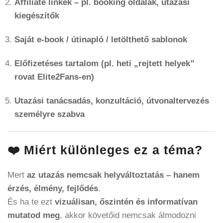
Affiliate linkek – pl. booking oldalak, utazási
kiegészítők
Saját e-book / útinapló / letölthető sablonok
Előfizetéses tartalom (pl. heti „rejtett helyek”
rovat Elite2Fans-en)
Utazási tanácsadás, konzultáció, útvonaltervezés
személyre szabva
❤️ Miért különleges ez a téma?
Mert
az utazás nemcsak helyváltoztatás – hanem
érzés, élmény, fejlődés
.
És ha te ezt
vizuálisan, őszintén és informatívan
mutatod meg
, akkor követőid nemcsak álmodozni