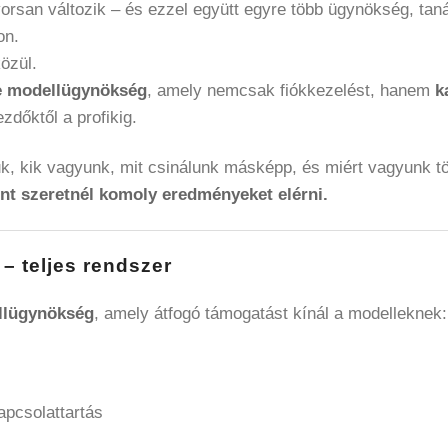
 gyorsan változik – és ezzel együtt egyre több ügynökség, ta
on.
özül.
ne modellügynökség
, amely nemcsak fiókkezelést, hanem
k
zdőktől a profikig.
, kik vagyunk, mit csinálunk másképp, és miért vagyunk t
ént szeretnél komoly eredményeket elérni.
– teljes rendszer
ellügynökség
, amely átfogó támogatást kínál a modelleknek:
pcsolattartás