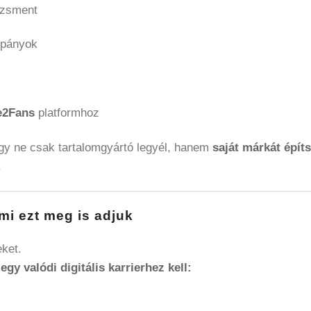
dzsment
mpányok
te2Fans
platformhoz
ogy ne csak tartalomgyártó legyél, hanem
saját márkát építs
.
mi ezt meg is adjuk
eket.
y valódi digitális karrierhez kell: