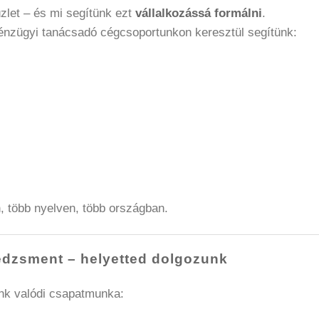
zlet – és mi segítünk ezt
vállalkozássá formálni
.
énzügyi tanácsadó cégcsoportunkon keresztül segítünk:
, több nyelven, több országban.
dzsment – helyetted dolgozunk
k valódi csapatmunka: