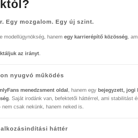
któl?
r. Egy mozgalom. Egy új szint.
ne modellügynökség, hanem
egy karrierépítő közösség
, am
ktáljuk az irányt
.
pokon nyugvó működés
nlyFans menedzsment oldal
, hanem egy
bejegyzett, jogi 
kség
. Saját irodánk van, befektetői háttérrel, ami stabilitást é
 – nem csak nekünk, hanem neked is.
alkozásindítási háttér