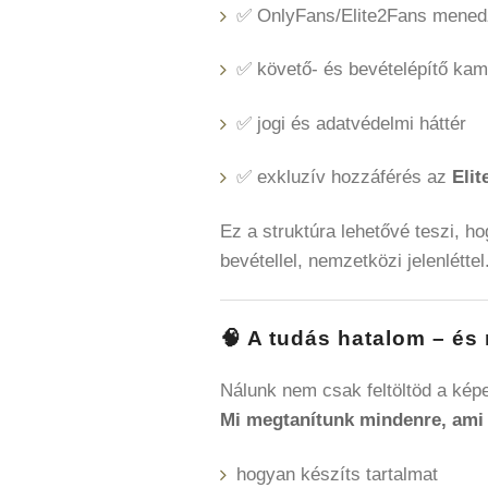
✅ OnlyFans/Elite2Fans mene
✅ követő- és bevételépítő ka
✅ jogi és adatvédelmi háttér
✅ exkluzív hozzáférés az
Eli
Ez a struktúra lehetővé teszi, h
bevétellel, nemzetközi jelenléttel
🧠 A tudás hatalom – és 
Nálunk nem csak feltöltöd a kép
Mi megtanítunk mindenre, ami eg
hogyan készíts tartalmat