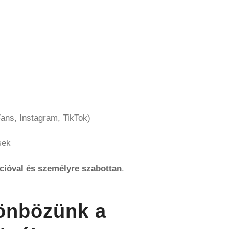
Fans, Instagram, TikTok)
sek
écióval és személyre szabottan
.
lönbözünk a