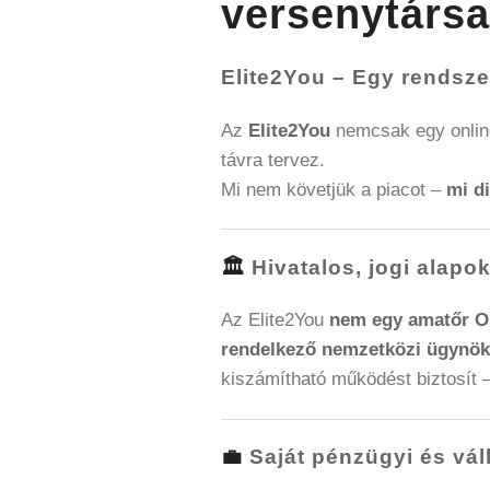
versenytársa
Elite2You – Egy rendsze
Az
Elite2You
nemcsak egy onli
távra tervez.
Mi nem követjük a piacot –
mi di
🏛️
Hivatalos, jogi ala
Az Elite2You
nem egy amatőr O
rendelkező nemzetközi ügynö
kiszámítható működést biztosít
💼
Saját pénzügyi és váll