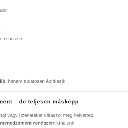
ddel
e
es rendszer
ik
, hanem tudatosan építkezik.
ment – de teljesen másképp
tol vagy üzeneteket válaszol meg helyetted.
 menedzsment rendszert
kínálunk: