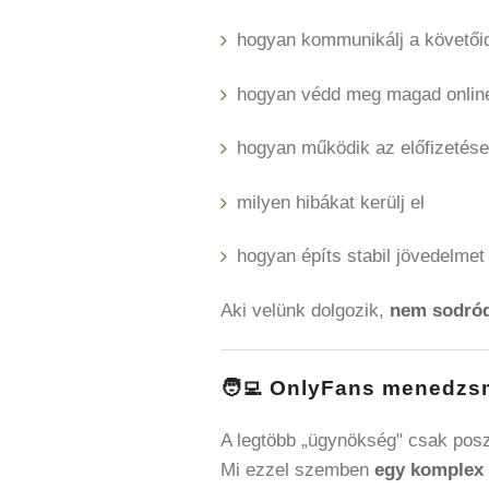
hogyan kommunikálj a követői
hogyan védd meg magad onlin
hogyan működik az előfizetés
milyen hibákat kerülj el
hogyan építs stabil jövedelmet
Aki velünk dolgozik,
nem sodród
🧑‍💻 OnlyFans menedzs
A legtöbb „ügynökség" csak posz
Mi ezzel szemben
egy komplex