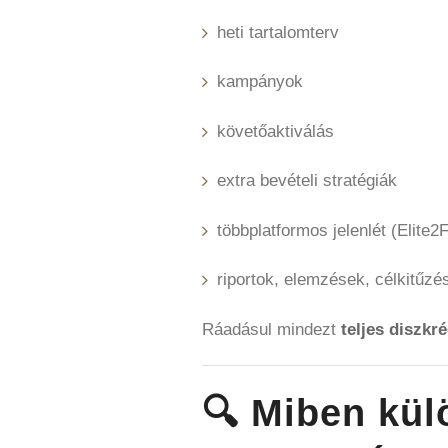
heti tartalomterv
kampányok
követőaktiválás
extra bevételi stratégiák
többplatformos jelenlét (Elite2
riportok, elemzések, célkitűzé
Ráadásul mindezt
teljes diszkr
🔍 Miben kü