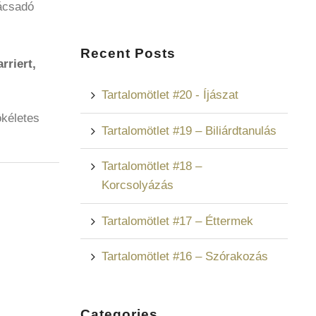
nácsadó
Recent Posts
arriert,
Tartalomötlet #20 - Íjászat
ökéletes
Tartalomötlet #19 – Biliárdtanulás
Tartalomötlet #18 –
Korcsolyázás
Tartalomötlet #17 – Éttermek
Tartalomötlet #16 – Szórakozás
Categories