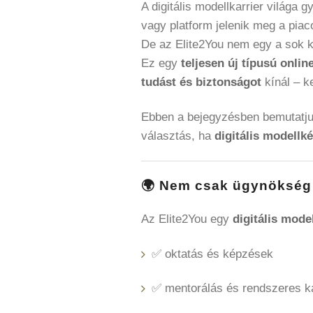
A digitális modellkarrier világa
vagy platform jelenik meg a piac
De az Elite2You nem egy a sok k
Ez egy
teljesen új típusú onli
tudást és biztonságot
kínál – ke
Ebben a bejegyzésben bemutatjuk
választás, ha
digitális modellk
🌍 Nem csak ügynökség 
Az Elite2You egy
digitális mod
✅ oktatás és képzések
✅ mentorálás és rendszeres ka