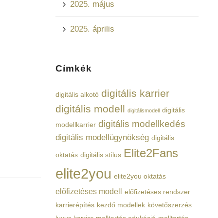
2025. május
2025. április
Címkék
digitális karrier
digitális alkotó
digitális modell
digitális
digitálismodell
digitális modellkedés
modellkarrier
digitális modellügynökség
digitális
Elite2Fans
oktatás
digitális stílus
elite2you
elite2you oktatás
előfizetéses modell
előfizetéses rendszer
karrierépítés
kezdő modellek
követőszerzés