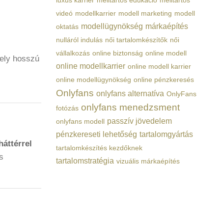
luxus karrier
melltartós edukáció
melltartós
videó
modellkarrier
modell marketing
modell
modellügynökség
márkaépítés
oktatás
nulláról indulás
női tartalomkészítők
női
vállalkozás
online biztonság
online modell
ely hosszú
online modellkarrier
online modell karrier
online modellügynökség
online pénzkeresés
Onlyfans
onlyfans alternatíva
OnlyFans
onlyfans menedzsment
fotózás
passzív jövedelem
onlyfans modell
pénzkereseti lehetőség
tartalomgyártás
háttérrel
tartalomkészítés kezdőknek
s
tartalomstratégia
vizuális márkaépítés