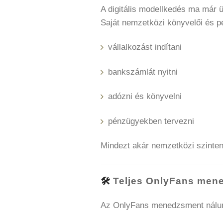
A digitális modellkedés ma már ü
Saját nemzetközi könyvelői és p
vállalkozást indítani
bankszámlát nyitni
adózni és könyvelni
pénzügyekben tervezni
Mindezt akár nemzetközi szinten
🛠️
Teljes OnlyFans mene
Az OnlyFans menedzsment nálun